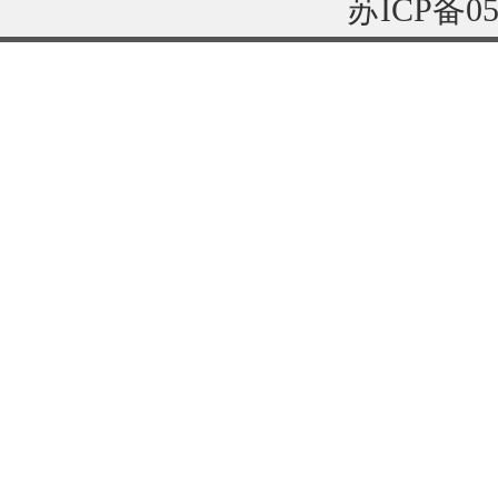
苏ICP备05