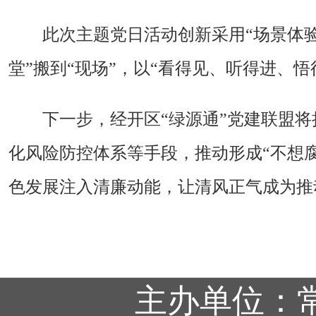
此次主题党日活动创新采用“场景体验
堂”搬到“现场”，以“看得见、听得进、
下一步，经开区“绿源通”党建联盟
化风险防控体系等手段，推动形成“不想腐
色发展注入清廉动能，让清风正气成为推
主办单位：