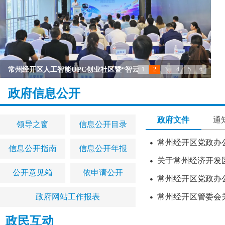
常州经开区人工智能OPC创业社区暨“智云
1
2
3
4
5
6
常州经开区召开党工委（扩大）会议
区领导督查支流支浜消劣整治工作
区领导调研太湖综合治理和水环境保护工
常州经开区召开庆祝中国共产党成立105周
常州经开区举行“今天我来讲”“优化营
null
政府信息公开
null
null
null
null
null
政府文件
通
领导之窗
信息公开目录
常州经开区党政办
信息公开指南
信息公开年报
关于常州经济开发
公开意见箱
依申请公开
常州经开区党政办公
政府网站工作报表
常州经开区管委会
政民互动