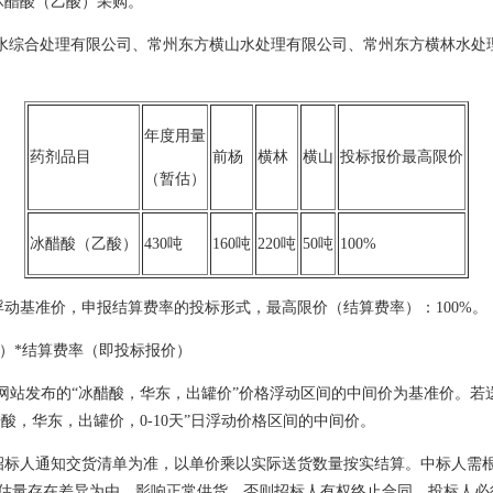
剂-冰醋酸（乙酸）采购。
污水综合处理有限公司、常州东方横山水处理有限公司、常州东方横林水处
年度用量
药剂品目
前杨
横林
横山
投标报价最高限价
（暂估）
冰醋酸（乙酸）
430吨
160吨
220吨
50吨
100%
动基准价，申报结算费率的投标形式，最高限价（结算费率）：100%。
吨）*结算费率（即投标报价）
台网站发布的“冰醋酸，华东，出罐价”价格浮动区间的中间价为基准价。
酸，华东，出罐价，0-10天”日浮动价格区间的中间价。
招标人通知交货清单为准，以单价乘以实际送货数量按实结算。中标人需
估量存在差异为由，影响正常供货，否则招标人有权终止合同。投标人必