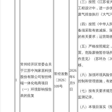
（三）按照《江苏省
工程设计中，进一步
废气排放执行《大气污染
（四）按照《中华人
备须采取有效减振、隔
的有关要求；运营期各厂
（五）严格按照规定
置。危险废物暂存场所
作意见》（苏环办〔2
常州经开区管委会关
移。
于江苏中淘家居科技
2026
常经发数
（六）加强环境风险
股份有限公司智控终
年6
1
〔2026〕
控制和管理措施，有
端一体化电商项目
月9
109号
（一）环境影响报告
日
（七）按有关要求规
表的批复
监测记录。
（八）本项目落实《