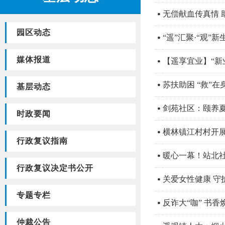
无偿献血传真情 
园区动态
“遥”汇聚·“观”
媒体报道
【遥享宜业】“新
苏扶助困 “救”
基层动态
剑苑社区：​颐养
时政要闻
横林镇江村村开展
行政复议指南
暖心一幕！站北
行政复议决定书公开
关爱女性健康 守
专题专栏
反诈大“咖” 书
仲裁公告