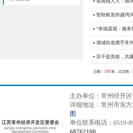
遥观镇人大：烟
智助银发跨越鸿沟
“幸福遥观・服务
潞城街道携手常州
实干提质效，共建
总数：
1787
条，总页数：
主办单位：常州经开区
详细地址：常州市东方东
图
单位联系电话：0519-89
68762100