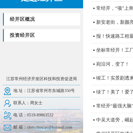
常经开，“项”上
经开区概况
新安老街，新颜
投资经开区
报！快速路工程
坐标常经开！工厂
宛沿河，变了！
竣工！实景剧透
江苏常州经济开发区科技和投资促进局
地 址：江苏省常州市东城路350号
绿了！美了！爱
联系人：周女士
常经开“最强大脑
电 话：0519-89863532
中吴大道旁，崛起
邮 箱：
chris.chou.pc@hotmail.com