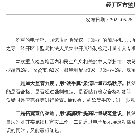
经开区市监
发布日期：2022-05
称重的电子秤、眼镜店的验光仪、加油站的加油机
……
之际，
经开区市监局
执法人员集中开展强制检定计量器具专
本次重点检查辖区内和民生息息相关的中大型超市、农
型超市2家、农贸市场2家、眼镜制配店3家、加油站2家、珠
一是加大监管力度，用
“硬手腕”肃清计量市场秩序
。
执
能是否合格、是否经过强制检定、是否贴有检定合格标签等
位铅封是否完好等进行检查
...通过有力的监管手段，进一步
二是拓宽
宣传渠道，用
“婆婆嘴”提高计量规范意识
。
执
量法》及其实施细则宣贯工作；二是通过电子显示屏滚动播
识的同时，又能赢得红包。