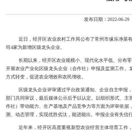
发布日期：2022-06
近日，经开区农业农村工作局公布了
常州市缘乐净菜
司
4家为新增区级龙头企业
。
长期以来，
经开
区农业规模小、现代化水平低、分布零
开展
农业产业化区级龙头企业（合作社）申报及监测
工作
。
方式转变，促进农业增效和农民增收。
区级龙头企业评审
通过平台政策通知、企业自主申报
部门共同审议
，最后
媒体公示后予以认定。
以组织形式、
主
作社）带动能力
、
生产基地
及
产品竞争力
等方面为评审依据
测、动态管理，实现优胜劣汰，能进能出。申报企业有失信
近年来，
经开区
高度重视新型农业经营主体培育工作