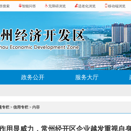
群搜索
智能问答
无障碍浏览
适老化浏览
移动端浏览
政务公开
服务大厅
题专栏
>
信用专栏
> 内容
作用显威力，常州经开区企业越发重视自