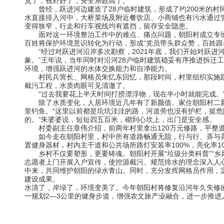
宽了，视野好了，安全系数高了。”
曾经，跃进河边建造了
28户临时建筑，形成了约200米的
水直接排入河中，大桥菜场及附近餐饮店、小商铺也有污水通过
变得狭窄，行走和行车视线均有遮挡，留存安全隐患。
面对这一环境整治工作中的难点、痛点问题，朝阳村成立专
百姓将保护环境意识转化为行动，形成
“党员带头群众赞，百姓跟
“经过对跃进河沿岸多次勘察，2021年底，我们开始对跃
象。”王年说，当年同时对沿河28户临时建筑稳妥有序推进拆迁
环境，增强跃进河的水体交换能力和自净能力。
村民兵营长、网格员朱忆东回忆，那段时间，村里组织实施
截污工程，水质肉眼可见清澈了。
“过去我要花上半天时间打捞漂浮物，现在半小时就能完成。
除了水质变化，人居环境近几年有了新颜值。家住朝阳村二
里钓鱼。
“这里以前都是坑坑洼洼的路，河道旁也没有护栏，挺危
的。”朱婆婆说，短短四五百米，砌到心坎上，出门是安全感。
村委副主任章伟介绍，前两年村里拿出
120万元修路，平整
如今走在朝阳村里，村中所有道路畅通无阻，行与行、弄与
置健身器材，村内主干道和公共场所路灯安装率100%，亮化率10
乡村不仅要塑形，更要铸魂。朝阳村开展
“垃圾分类科普”
志愿者上门开展入户宣传，使控源截污、规范排水的理念深入人心
中来，共同维护朝阳的绿水青山。同时，充分发挥网格员作用，
建设成果。
水清了，岸绿了，环境变美了。今年朝阳村将修复沿河年久失修
一规划
2—3公里的健身步道，增强农文旅产业融合，进一步推