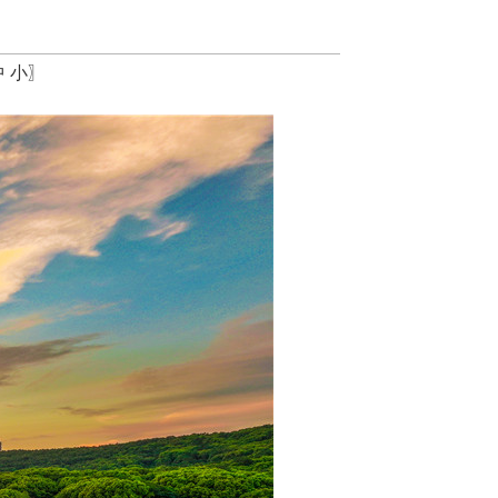
中
小
〗