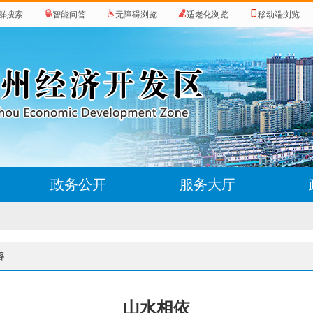
群搜索
智能问答
无障碍浏览
适老化浏览
移动端浏览
政务公开
服务大厅
容
山水相依