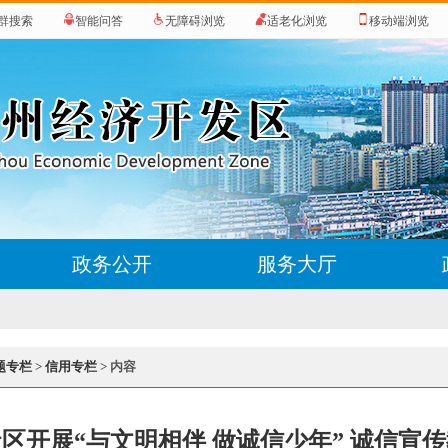
群搜索
智能问答
无障碍浏览
适老化浏览
移动端浏览
政务公开
服务大厅
题专栏
>
信用专栏
> 内容
区开展“与文明相伴 做诚信少年” 诚信宣