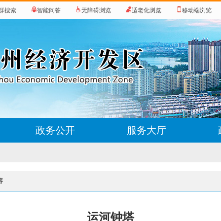
群搜索
智能问答
无障碍浏览
适老化浏览
移动端浏览
政务公开
服务大厅
容
运河钟塔