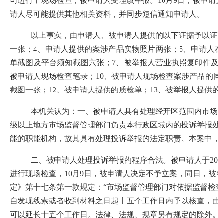
司进行了现场检查
，被申请人受理该举报。
10
月
9
日，被申请
请人尽可能提供其他相关资料，并同步短信通知申请人。
以上事实，由申请人
、
被申请人
提供
的以下
证据
予以
证
一张；
4
、申请人提供的案涉产品实物照片两张；
5
、申请人
单截图及平台须知截图六张；
7
、
被举报人营业执照复印件
被申请人现场检查笔录；
10
、被申请人现场检查
案涉产品的
截图一张；
12
、被申请人提供的
质检单；
13
、
被举报人提供
本机关认为：一、
被申请人具有处理经开区范围内市场
级以上地方市场监督管理部门负责本行政区域内的投诉举报
能的职能机构，故其具有处理投诉举报的法定职责。本案中
二、
被申请人处理投诉举报的程序合法。
被申请人于
20
进行现场检查，
10
月
9
日，被申请人决定不予立案，
同日，被
定》第十七条第一款规定：
“
市场监督管理部门对依据监督检
自发现线索或者收到材料之日起十五个工作日内予以核查，
可以延长十五个工作日。法律、法规、规章另有规定的除外