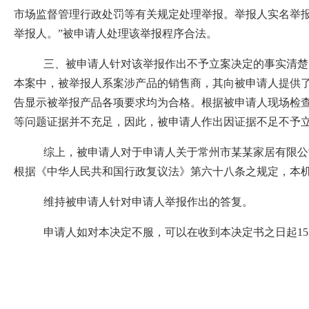
市场监督管理行政处罚等有关规定处理举报。举报人实名举
举报人。
”
被申请人处理该举报程序合法。
三、
被申请人针对该举报作出不予立案决定的事实清楚
本案中，
被举报人系
案涉产品
的销售商，其向被申请人提供
告显示被举报产品各项要求均为合格。根据被申请人现场检
等问题证据并不充足，因此，
被申请人作出
因证据不足
不予
综上，
被申请人
对于
申请人
关于
常州市某某家居有限公
根据《中华人民共和国行政复议法》第六十八条之规定，本
维持被申请人
针对申请人
举报
作出的
答复
。
申请人如对本决定不服，可以在收到本决定书之日起
15