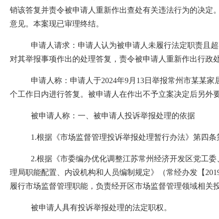
销该答复并责令被申请人重新作出查处有关违法行为的决定
意见。
本案现已审理终结。
申请人请求：
申请人认为被申请人未履行法定职责
且超
对其举报事项作出的处理答复，
责令被申请人重新作出行政
申请人称
：
申请人
于
2
024
年
9
月
1
3
日
举报常州市某某
家
个工作日内进行答复。被申请人在作出不予立案决定后另外
被申请人
称：
一、被申请人
投诉举报
处理的依据
1.
根据《市场监督管理投诉举报处理暂行办法》第四条
2.
根据《市委编办优化调整江苏常州经济开发区党工委
理局职能配置、内设机构和人员编制规定》（常经办发
【201
履行市场监督管理职能，负责经开区
市场监督管理领域
相关
被申请人具有
投诉
举报处理的法定职权。