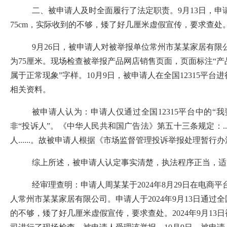
二、被申请人及时全面履行了法定职责。
9
月
13
日，申
75cm，
实际
收到的不够
，
矮了好几厘米虚假宣传，
要求查处
9
月
26
日，被申请人对被举报单位常州市
某某
家居有限
为
75
厘米。
现场检查被举报
产品
网店销售页面，
页面标注
“
产
属于正常现象
”
字样。
10
月
9
日，被申请人在全国
12315
平台进
相关资料。
被申请人认为：
申请人仅通过
全国
12315
平台
中的
“
非“投诉人”。《中华人民共和国广告法》第五十三条规定：
..
人
......
。故被申请人根据
《市场监督管理投诉举报处理暂行办
综上所述，被申请人
认定事实清楚，执法程序正当，适
经审理查明：
申请人周某某于
2024
年
8
月
29
日在电商平
人常州市
某某
家居有限公司
。
申请人于
2024
年
9
月
13
日通过全
的不够
，
矮了好几厘米虚假宣传，
要求查处
。
2024
年
9
月
13
日