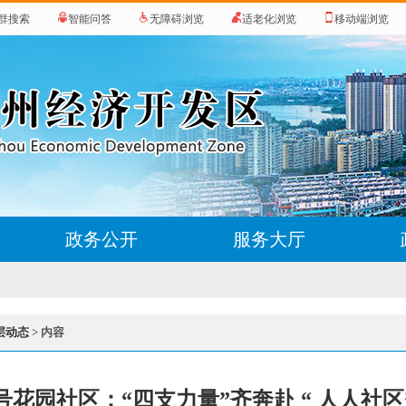
群搜索
智能问答
无障碍浏览
适老化浏览
移动端浏览
政务公开
服务大厅
层动态
> 内容
号花园社区：“四支力量”齐奔赴 “ 人人社区