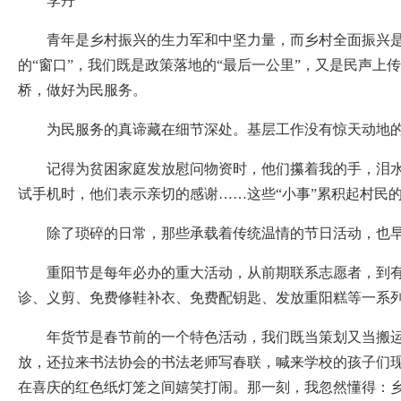
李丹
青年是乡村振兴的生力军和中坚力量，而乡村全面振兴
的“窗口”，我们既是政策落地的“最后一公里”，又是民声上
桥，做好为民服务。
为民服务的真谛藏在细节深处。基层工作没有惊天动地的
记得为贫困家庭发放慰问物资时，他们攥着我的手，泪
试手机时，他们表示亲切的感谢……这些“小事”累积起村民
除了琐碎的日常，那些承载着传统温情的节日活动，也
重阳节是每年必办的重大活动，从前期联系志愿者，到
诊、义剪、免费修鞋补衣、免费配钥匙、发放重阳糕等一系
年货节是春节前的一个特色活动，我们既当策划又当搬
放，还拉来书法协会的书法老师写春联，喊来学校的孩子们
在喜庆的红色纸灯笼之间嬉笑打闹。那一刻，我忽然懂得：