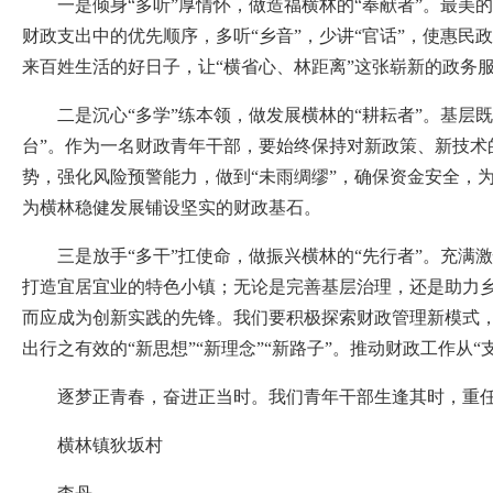
一是倾身“多听”厚情怀，做造福横林的“奉献者”。最美
财政支出中的优先顺序，多听“乡音”，少讲“官话”，使惠
来百姓生活的好日子，让“横省心、林距离”这张崭新的政务
二是沉心“多学”练本领，做发展横林的“耕耘者”。基层
台”。作为一名财政青年干部，要始终保持对新政策、新技术
势，强化风险预警能力，做到“未雨绸缪”，确保资金安全，为
为横林稳健发展铺设坚实的财政基石。
三是放手“多干”扛使命，做振兴横林的“先行者”。充
打造宜居宜业的特色小镇；无论是完善基层治理，还是助力
而应成为创新实践的先锋。我们要积极探索财政管理新模式，
出行之有效的“新思想”“新理念”“新路子”。推动财政工作从“
逐梦正青春，奋进正当时。我们青年干部生逢其时，重
横林镇狄坂村