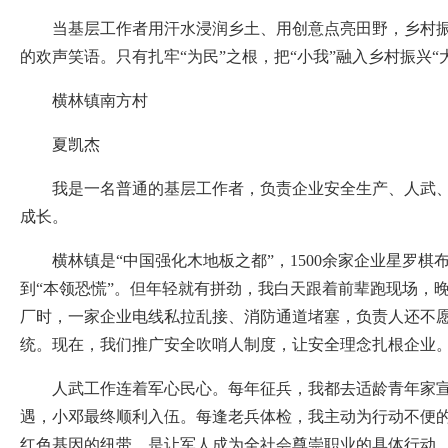
当基层工作者用汗水浸润乡土、用创意点亮田野，乡村
的欢声笑语。只有扎牢“为民”之根，把“小我”融入乡村振兴
横林镇南方村
夏凯杰
我是一名普通的基层工作者，负责企业安全生产、人武
成长。
横林镇是“中国强化木地板之都”，1500余家企业星
到“本领恐慌”。但年轻就有拼劲，我白天跟着前辈跑现场，
厂时，一家企业电线私拉乱接、消防通道堵塞，负责人还不愿
统。现在，我们推广安全吹哨人制度，让安全理念扎根企业
人武工作连着军心民心。每年征兵，我都去适龄青年家
遇，小邓最终顺利入伍。每逢老兵体检，我主动为行动不便
红色基因的纽带，是让军人成为全社会尊崇职业的具体行动