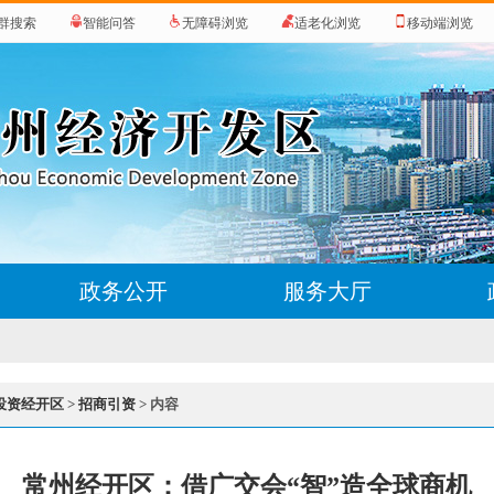
群搜索
智能问答
无障碍浏览
适老化浏览
移动端浏览
政务公开
服务大厅
投资经开区
>
招商引资
> 内容
常州经开区：借广交会“智”造全球商机