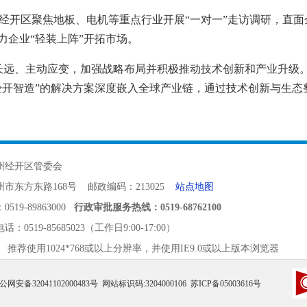
经开区聚焦地板、电机等重点行业开展“一对一”走访调研，直
力企业“轻装上阵”开拓市场。
长远、主动应变，加强战略布局并积极推动技术创新和产业升级
“经开智造”的解决方案深度嵌入全球产业链，通过技术创新与生
州经开区管委会
市东方东路168号 邮政编码：213025
站点地图
19-89863000
行政审批服务热线：0519-68762100
电话：
0519-85685023（工作日9:00-17:00）
 推荐使用1024*768或以上分辨率，并使用IE9.0或以上版本浏览器
公网安备32041102000483号
网站标识码:3204000106
苏ICP备05003616号