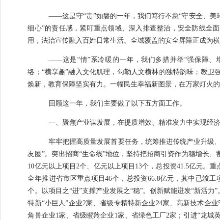
——
这是守
“
责
”
如磐的一年，我们笃行不怠
“
守安全、美
细心
”
的责任感，紧盯重点领域、深入排查整治，安全防线全面
用，法治宣传融入百姓日常生活。全域覆盖的安全屏障正成为
——
这是
“
情
”
系冷暖的一年，我们多措并举
“
强保障、
络；
“
横享趣
”
融入文化肌理，勾勒人文横林的独特韵味；教卫
焕新，教育保障坚实有力。一幅民生幸福新图景，在万家灯火
回顾这一年，我们主要做了以下五方面工作。
一、聚焦产业谋发展，在提质增效、精准发力中实现经
牢牢把握高质量发展首要任务，统筹推进传统产业升级
友圈
”
。
突出招商
“
生命线
”
地位，坚持把招商引资作为稳增长、
10
亿元以上项目
2
个
、
亿元以上项目
1
3
个，
总
投资
41.5
亿元
。
重
全年推进省市区重点项目
46
个，总投资
66.8
亿元，其中已竣工
个
。
以项目之
“
进
”
支撑产业发展之
“
稳
”
。
创新赋能迸发
“
新活力
”
特新
“
小巨人
”
企业
2
家、省级专精特新企业
24
家、高新技术企业
角兽企业
1
家、省级瞪羚企业
1
家、省绿色工厂
2
家；
引进
“
龙城