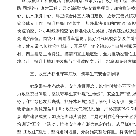
二路
-
戚横路）和横遥路（横洛西路
-
袁家头路）改扩建工程，崔
路
-
司塘路）改建工程；启动综研地块安置房项目，加快推进横
心、供水服务中心、环卫综合体三大项目建设，逐步完善城镇
管会成立工作，提升居民自治能力；加强非法倾倒和
“
两违
”
管控
快速响应、
24
小时线索稽查
”
的标准化执法路径，确保违法线索
亮
城乡颜值
。
围绕
312
国道通车需要，抓好沿线风貌焕新及关键
动，建立常态长效管护机制，
开展新一轮全镇
166
个自然村家
村。
四是
盘活土地资源。
摸清闲置土地底数，全力推动经营性
地出让，提升土地利用效率与产业适配度，让土地资源充分发
三、以更严标准守牢底线，筑牢生态安全新屏障
始终秉持生态优先、安全发展理念，以
“
时时放心不下
”
力攻坚突出问题，坚决守牢生态环境
“
生命线
”
、安全生产
“
警戒
务，守牢绿色发展底线。抓好
水
环境
治理
，
依托上级专债，完
牧断面
水质
稳定达
Ⅲ
争
Ⅱ
；攻坚
大气污染防治，
严格落实
PM2.5
废城市建设
成效
，加强危废源头管控
。
二是时时在心守安全底
培训等
“
五个一
”
活动，
推动安全生产形势稳定向好。从严抓好
“
坚
“
工改住
”
整治，坚持遏制增量、分类施策整治存量。持续督