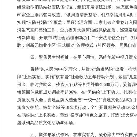
组建微型消防站处置队伍
47
支，组织开展演练
21
场。
生态底色
60
家企业雨污管网改造
、
9
条河道清淤整治，创成幸福河湖
4
条
实现
“
人防
+
技防
”
全覆盖；固废治理方面，
3
家电镀企业签订入
河生态空间整治工作，全力提升大运河沿线风貌品质
，巡查发
传新阵地；开展市域社会治理创新项目
“
平安法治益企行
”
，打
牌；
创新无物业小区
“
三式联动
”
管理模式（社区领办、居民自管
四、聚焦民生增福祉，在用心用情、系统施策中提升群
秉持
“
以人民为中心
”
理念，从群众
“
急难愁盼
”
出发，推动
障
”
上出实招。
实施
“
横有爱
”
社会救助五年行动计划，聚焦
“
儿
保金、临时救助金、残疾人补贴等各类补助金
680
万元；妥善调
镇巡回仲裁庭成功调处率超
96%
。
在
“
优供给
”
上下功夫。
扎实推
质量发展大会，党建品牌入选全省
“
一校一品
”
党建文化品牌项目
施食安护航、筛防全域等
10
余项行动，全年开展相关活动
120
余
在
“
增福祉
”
上求实效。
塑造
“
横享趣
”
特色文旅
IP
，打造
“
烟火横
题系列高品质文化活动
40
余场。
五、聚焦形象优作风，在求实有为、凝心聚力中夯实自