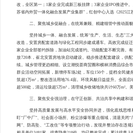
改，
全区第一；
1
家企业完成新三板挂牌；
3
家企业
IPO
推进中。
苏省内外贸一体化融合发展产业集群
”
，红创中心入选《
2025
江
二、
聚焦城乡促融合，在统筹兼顾、精建细管中推动面
坚持城乡一体、融合发展，统筹
“
生产、生活、生态
”
三
改造，安置房配套道路与绿化工程同步建成通车。高效完成征
家企业全部签约拆除，加油站完成签约。
功能配套不断完善。
放
720
本，崔北安置房地块启动建设。稳步推进
配套
建设
，
供配
续。
城乡管理更趋精细。
设立潮悦荟商贸圈和横林消费品综合
群众活动空间拓展，新增停车场
2
处，车位
150
个，提档全民健
筑超
1
万
m²
，整改违法用地
76.4
亩。
环境风貌日益提升。
全面启
超
500
处，
清运垃圾超
5
万
m³
，清理城乡收储地块共计
60
万
m
²
。
三、聚焦安全强治理，在守正创新、共治共享中构建和
坚持高质量发展与高水平安全协同并进，强化底线思维
盯
“
厂中厂
”
、社会面小场所、粉尘涉爆等重点领域，清退关闭
“
网
”
、防高坠、
“
工改住
”
等专项整治行动，发现并整治存在违规
相关单位
3481
家，排查隐患
218
处，均已整改完成；累计排查上