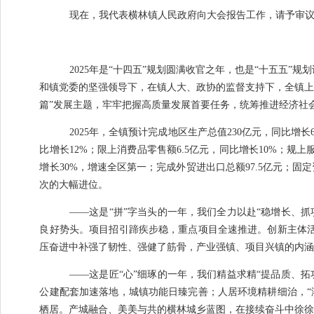
现在，我代表横林镇人民政府向大会报告工作，请予审
2025
年是
“
十四五
”
规划圆满收官之年，也是
“
十五五
”
规划
和镇党委的坚强领导下，在镇人大、政协的监督支持下，全镇
篇
”
发展主题，牢牢把握高质量发展首要任务，统筹推进经济社
2025
年，全镇预计完成地区生产总值
230
亿元，同比增长
比增长
12%
；限上消费品零售额
6.5
亿元，同比增长
10%
；规上
增长
30%
，增速全区第一；完成外贸进出口总额
97.5
亿元；固定
次的大幅进位。
——
这是
“
拼
”
字当头的一年，我们全力以赴
“
稳增长、抓
良好势头。项目招引蹄疾步稳，重点项目全速推进。创新主体
压奋进中补强了韧性、强健了筋骨，产业强镇、项目兴镇的内
——
这是匠
“
心
”
细琢的一年，我们精益求精
“
提品质、拓
公建配套加速落地，城镇功能日臻完善；人居环境精耕细治，
“
栖居。产城融合、美美与共的横林城乡蓝图，在接续奋斗中徐