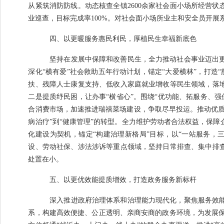
从紧筑消防防线。
动态核查全镇
2600
余家社会面小场所经营状
业巡查，目标完成率
100%
。对社会面小场所业主和安全员开展
四、以更暖服务惠民利民，厚植民生幸福新底色
坚持在发展中保障和改善民生，全力推动社会事业迈出
深化
“
横有爱
”
社会救助五年行动计划，锚定
“
大爱横林
”
，打造
“
扶、残障人士康复支持、低收入家庭就业增收等民生领域，落
二是提质纾民困，让办事
“
横省心
”
。
围绕
“
优功能、拓服务、强
合消费市场，加速推进瑞禧菜场建设，争取尽早投运
。推动优
病治疗
”
到
“
健康管理
”
的转型。全力维护劳动者合法权益，保障
化建设为契机
，锚定
“
构建治理新格局
”
目标，以
“
一站服务，
设、劳动社保、涉法涉诉等重点领域，坚持日常排查、集中排
处置在小。
五、以更优效能提质增效，打造政务服务新标杆
深入推进政府治理体系和治理能力现代化，聚焦服务效
系，构建高效便捷、公正透明、亲商安商的政务环境，为发展