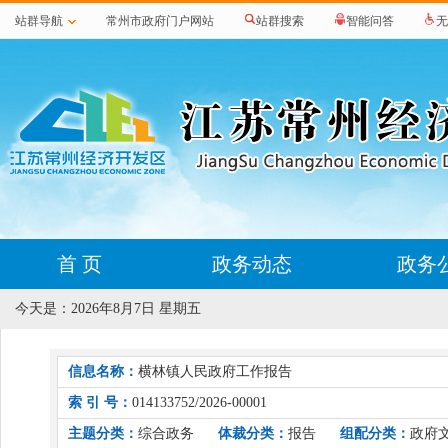
站群导航
常州市政府门户网站
站群搜索
智能问答
无
首 页
政务动态
政务
今天是：
2026年8月7日 星期五
信息名称：
横林镇人民政府工作报告
索 引 号：
014133752/2026-00001
主题分类：
综合政务
体裁分类：
报告
组配分类：
政府