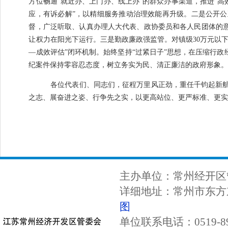
方位畅通
“
就近办、上门办、线上办
”
的
群众办事渠道，
推进
“
高
应，有诉必解
”
，以精细服务推动治理效能再升级。
二是公开公
督，广泛听取、认真办理人大代表、政协委员和各人民团体的
让权力在阳光下运行。
三是
勤政廉政
强监管。
对镇级
30
万元以
—
成效评估
”
闭环机制
。
始终坚持
“
过紧日子
”
思想，
在压缩行政
纪案件保持零容忍态度，树立务实为民、清正廉洁的政府形象
各位代表们、同志们，征程万里风正劲，重任千钧起新
之志、展奋进之姿、行争先之实，以更高站位、更严标准、更
主办单位：常州经开区
详细地址：常州市东方东
图
单位联系电话：0519-89