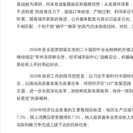
基础较为薄弱，尚未形成集聚效应和规模优势；从发展环境看
不进则退
”
的发展压力下，面临订单收缩、产能过剩、利润承压
吃紧。随着城市更新的推进，公共服务配套与群众日益多元化
不相匹配，个别干部
“
躺平
”“
佛系
”
的风气仍未彻底扭转。对此，
2026
年是全面贯彻落实党的二十届四中全会精神的关键
继续锚定
“
常州东部桥头堡，经开城市副中心
”
战略定位，积极
新征程上开好局起好步。
202
6
年政府工作的指导思想是：
以习近平新时代中国特
念，以推动高质量发展为首要任务，
对照经开区
“147”
发展思路
主题，进一步全面深化改革，加快构筑新发展格局，保持一抓
祉更优
”
的新横林。
202
6
年经济社会发展的主要预期目
标是：
地区生产总值
7.5%
，限上消费品零售额增长
7.5%
，纳入核算服务业营业收入
实际到账力争完成上级下达的目标任务。