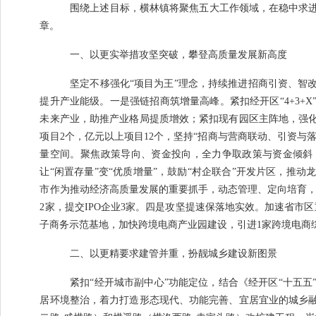
围绕上述目标，横林镇将聚焦五大工作领域，在稳中求
章。
一、
以更实举措攻坚突破，攀登高质量发展新高度
坚定不移强化
“
项目为王
”
理念，持续推进招商引资、智
提升产业能级。
一是强链招商筑增量高峰。
紧扣经开区
“4+3+X
未来产业，助推产业格局提质增效；紧扣现有园区主阵地，强
项目
2
个，亿元以上项目
12
个，坚持
“
招商与营商联动、引资与
量空间。
聚焦政策导向、资金投向，全力争取政策与资金倾斜
让
“
闲置存量
”
变
“
优质增量
”
，
鼓励
“
村企联合
”
开发片区，推动
市作为推动经济高质量发展的重要抓手，动态管理、定向培育
2
家，提交
IPO
企业
3
家。
四是攻坚提速保落地实效。
加速省市区
子商务示范基地，加快跨境电商产业园建设，引进
1
家跨境电商
二、以更精要求建管并重，扮靓城乡建设新图景
紧扣
“
经开城市副中心
”
功能定位，结合《经开区
“
十五五
居环境整治，着力打造形态现代、功能完善、宜居宜业的城乡