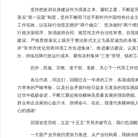
坚持把政府自身建设作为强基之本、履职之要，不断提
落实
“
第一议题
”
制度，坚持不懈用习近平新时代中国特色社会
工作实效，以实际行动坚定拥护
“
两个确立
”
、坚决做到
“
两个维
行政决策程序，加强政府合同、规范性文件合法性审查。自觉
建设。
严格贯彻落实上级关于整治形式主义为基层减负的各项
评
“
常州市优化营商环境工作先进集体
”
。
推进廉洁建设。
认真
出，持续压降行政运行成本。聚焦农村集体
“
三资
”
管理、镇村工
此外，民族、宗教、老干部、老龄、关心下一代等工作
各位代表，同志们，回顾过去一年来的工作，各项成绩
力带来的严峻考验，以及社会矛盾纠纷日益多元复杂的现实挑
过坎中砥砺奋进，不断汇聚起推动横林高质量发展的强劲势能
群众和企业家的心血汗水、拼搏奋斗。在此，我谨代
表横林镇
心的感谢
!
回望攻坚历程，立足
“
十五五
”
开局关键节点，
我们
也
清醒
一方面产业升级仍需加力推进。从产业结构看，我镇传