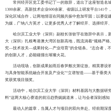
常州经开区党工委书记丁一的致辞，道出了这座智造名
1300余家、高新技术企业600余家、省级以上研发平台14
深化区域合作，让两地情谊在同频共振中愈加牢固；以赛促
为媒，广纳八方英才，让更多优秀人才了解经开、选择经开
哈尔滨工业大学（深圳）副校长张钦宇在致辞中表示，
大（深圳）扎根粤港澳大湾区创新高地，既流淌着“规格严格
究—技术攻关—成果转化—产业培育”的全链条。“志合者，
的创新人才，必能碰撞出璀璨火花。
活动现场，创新成果如雨后春笋般次第绽放。精英赛设初
与具身智能系统融合开发及产业化”“立谱智造——基于垂类
奖获奖项目颁奖。
活动中，哈尔滨工业大学（深圳）材料基因与大数据研究
料”这两大核心赛道的前沿趋势娓娓道来，让与会者深刻感知
最动人的篇章，当属人才与项目的双向奔赴。经前期深