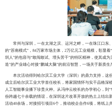
常州与深圳，一在太湖之滨、运河之畔，一在珠江口东
的“苏南模式”，84万家市场主体，2万亿元工业规模，彰显
圳人”的包容与“敢闯敢试、埋头苦干”的特区精神，使其成
造”的产业雄心对接“鹏城大脑”的前沿智慧，一场关于新质
本次活动得到哈尔滨工业大学（深圳）的鼎力支持，这份
成立后哈尔滨工业大学首任校长，将家国情怀与实干品格深植学
人工智能事业播下珍贵火种。从冯仲云校长的办学初心，到“
份跨越七十余载的情谊，在深圳这片改革开放的热土上结出新
活动40余场，对接招引项目6个，推动校企合作6项，将纸上