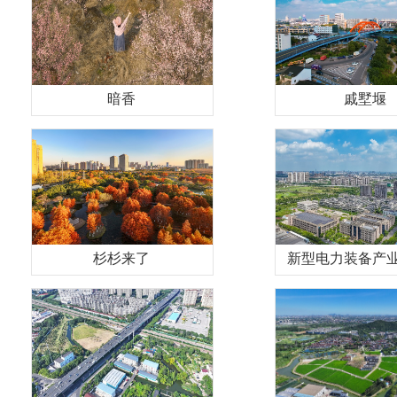
暗香
戚墅堰
杉杉来了
新型电力装备产