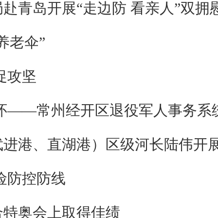
赴青岛开展“走边防 看亲人”双拥
养老伞”
促攻坚
怀——常州经开区退役军人事务系
武进港、直湖港）区级河长陆伟开
险防控防线
合特奥会上取得佳绩