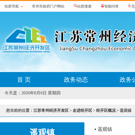
站群导航
常州市政府门户网站
站群搜索
智能问答
无
首 页
政务动态
政务
今天是：
2026年8月6日 星期四
您当前的位置：
江苏常州经济开发区
>
走进经开区
>
经开区概况
> 遥观镇
遥观镇
遥观镇